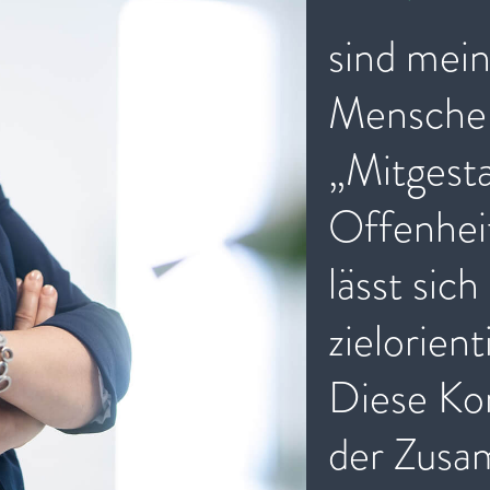
und Fr
sind mein
Menschen
„Mitgest
Offenheit
lässt sic
zielorien
Diese Ko
der Zusa